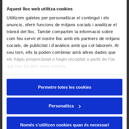
Consulta les nostres tarifes
Aviat podràs comprar-nos a
Aquest lloc web utilitza cookies
en format pdf d'equips de
través de la nostra botiga
Sobretaula i portatils.
online. Tots els productes
Utilitzem galetes per personalitzar el contingut i els
del stock i més!
anuncis, oferir funcions de mitjans socials i analitzar el
trànsit del lloc. També compartim la informació sobre
com feu servir el nostre lloc amb els partners de mitjans
socials, de publicitat i d'anàlisis amb qui col·laborem. Al
seu torn, ells la poden combinar amb altres dades que
Ves-hi
Ves-hi
els hàgiu proporcionat o hagin recopilat a partir de l'ús
que heu fet dels seus serveis.
Permetre totes les cookies
Personalitza
Només s’utilitzen cookies quan és necessari