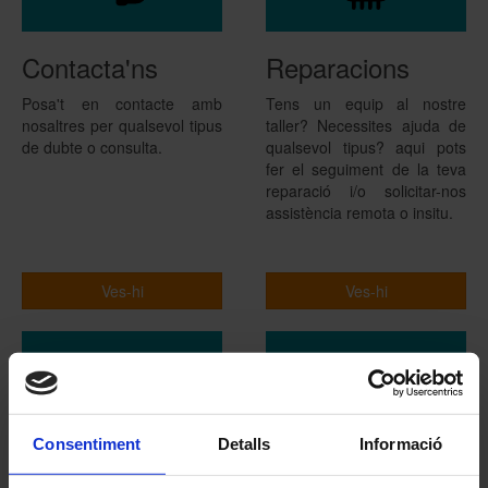
Contacta'ns
Reparacions
Posa't en contacte amb
Tens un equip al nostre
nosaltres per qualsevol tipus
taller? Necessites ajuda de
de dubte o consulta.
qualsevol tipus? aqui pots
fer el seguiment de la teva
reparació i/o solicitar-nos
assistència remota o insitu.
Ves-hi
Ves-hi
Consentiment
Detalls
Informació
Catàleg
Botiga